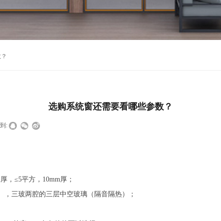
数？
选购系统窗还需要看哪些参数？
到:
m厚，≤5平方，10mm厚；
），三玻两腔的三层中空玻璃（隔音隔热）；